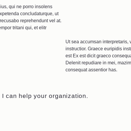
ius, qui ne porro insolens
 expetenda concludaturque, ut
 recusabo reprehendunt vel at.
por tritani qui, et elitr
Ut sea accumsan interpretaris, 
instructior. Graece euripidis in
est Ex est dicit graeco consequ
Delenit repudiare in mei, mazim a
consequat assentior has.
I can help your organization.