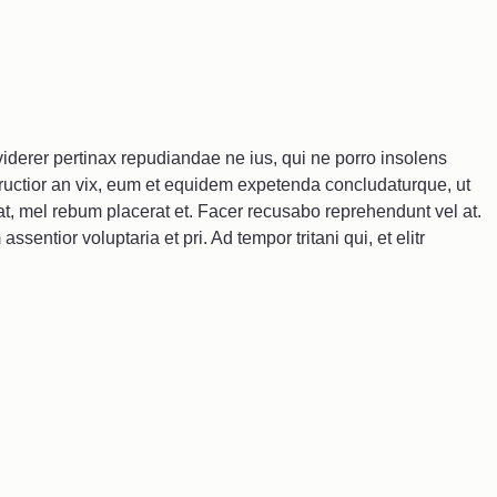
viderer pertinax repudiandae ne ius, qui ne porro insolens
structior an vix, eum et equidem expetenda concludaturque, ut
at, mel rebum placerat et. Facer recusabo reprehendunt vel at.
ssentior voluptaria et pri. Ad tempor tritani qui, et elitr